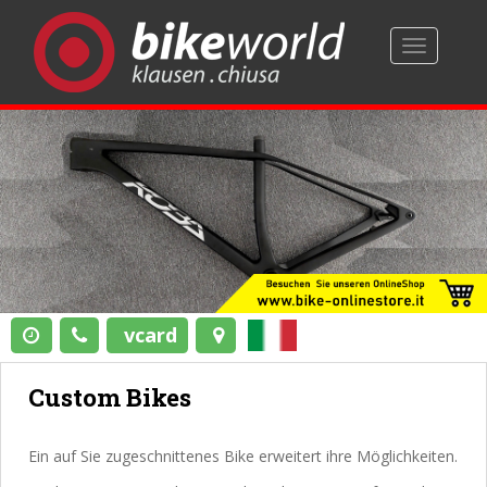
TOGGLE 
vcard
Custom Bikes
Ein auf Sie zugeschnittenes Bike erweitert ihre Möglichkeiten.